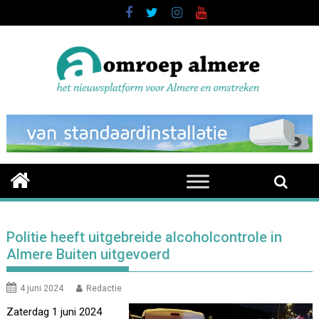
Skip
to
content
Politie heeft uitgebreide alcoholcontrole in
Almere Buiten uitgevoerd
4 juni 2024
Redactie
Zaterdag 1 juni 2024