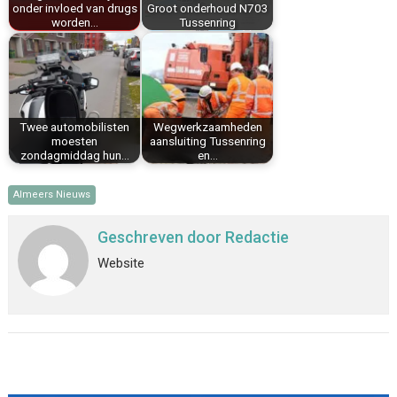
onder invloed van drugs
Groot onderhoud N703
worden…
Tussenring
Twee automobilisten
Wegwerkzaamheden
moesten
aansluiting Tussenring
zondagmiddag hun…
en…
Almeers Nieuws
Geschreven door
Redactie
Website