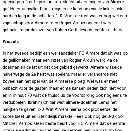
openingstreffer te produceren, slecht uitverdedigen van Almere
gaf Hees-aanvaller Dion Looijsen de kans om via de linkerflank
hard en laag in de schieten: 1-0. Voor de rust was er nog wel een
vrije schop voor Almere toen Rogier Arduin onderuit werd
gehaald, maar de inzet van Ruben Gerth leverde echter niets op.
Wissels
In het tweede bedrijf een wel fanatieker FC Almere dat uit was op
de gelijkmaker, maar een inzet van Rogier Arduin werd via de
doelman en de lat uit het doelgebied gewerkt. Almere wisselde
halverwege de 2e helft wat spelers, maar er veranderde niet
zoveel aan het spel van de Almeerse ploeg. Wel was er meer
balbezit voor de gasten maar echte kansen deden zich niet voor
en in minuut 70 wist de thuisclub de voorsprong ook nog eens te
verdubbelen, Ibrahim Chidar wist almere-doelman Lems het
nakijken te geven: 2-0. Wat Almere hierna ook probeerde, de
score bleef uit en uiteindelijk maakte Hees ook nog de 3-0 door
Mitchell Verrips. Geen beste beurt voor FC Almere dat de eerste
officiële wedstrijd van het nieuwe seizoen niet in winst om kon