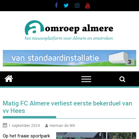
Skip
to
content
Matig FC Almere verliest eerste bekerduel van
vv Hees
1 september 2024
Herman de Wit
Op het fraaie sportpark