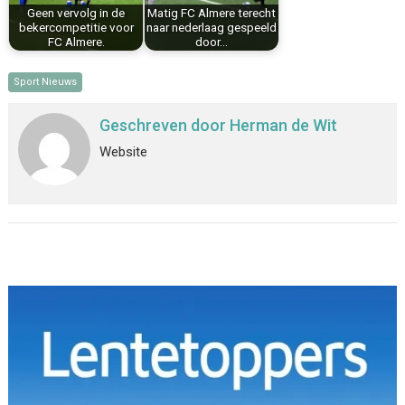
Geen vervolg in de
Matig FC Almere terecht
bekercompetitie voor
naar nederlaag gespeeld
FC Almere.
door…
Sport Nieuws
Geschreven door
Herman de Wit
Website