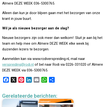
Almere DEZE WEEK 036-5300765.
Alleen dan kun je door blijven gaan met het bezorgen van onze
krant in jouw buurt.
Wil je als nieuwe bezorger aan de slag?
Nieuwe bezorgers zijn ook meer dan welkom!. Sluit je aan bij het
team en help mee om Almere DEZE WEEK elke week bij
duizenden lezers te bezorgen.
Aanmelden kan via www.rodiverspreiding.nl, mail naar
verspreiding@rodi.nl
of bel naar Rodi via 0226-331020 of Almere
DEZE WEEK via 036-5300765.
F
X
P
L
E
W
D
a
i
i
m
h
e
c
n
n
a
a
l
Gerelateerde berichten:
e
t
k
i
t
e
b
e
e
l
s
n