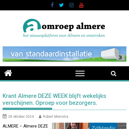
Skip
to
content
Krant Almere DEZE WEEK blijft wekelijks
verschijnen. Oproep voor bezorgers.
28 oktober 2024
Robert Mienstra
ALMERE – Almere DEZE