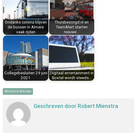
o
r
d
A
o
e
I
p
k
s
n
p
Ondanks corona blijven
Thuisbezorgd.nl en
t
de bussen in Almere
TeamAlert starten
vaak rijden
nieuwe…
Collegebesluiten 29 juni
Digitaal entertainment in
2021
Boxtel wordt steeds…
Almeers Nieuws
Geschreven door
Robert Mienstra