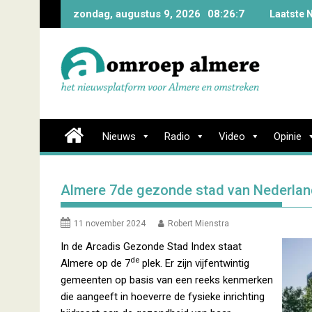
Skip
zondag, augustus 9, 2026
08:26:8
Laatste 
to
content
Nieuws
Radio
Video
Opinie
Almere 7de gezonde stad van Nederlan
11 november 2024
Robert Mienstra
In de Arcadis Gezonde Stad Index staat
de
Almere op de 7
plek. Er zijn vijfentwintig
gemeenten op basis van een reeks kenmerken
die aangeeft in hoeverre de fysieke inrichting