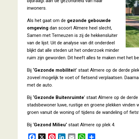
bijdraagt aan de gezondheid van haar
inwoners.
Als het gaat om de
gezonde gebouwde
omgeving
dan scoort Almere heel slecht,
Samen met Terneuzen is zij de hekkensluiter
van de lijst. Uit de analyse van dit onderdeel
blijkt dat alle steden uit het onderzoek minder
ruim zijn geworden. Dit heeft alles te maken met het bel
Bij
‘Gezonde mobilitei
t’ staat Almere op de derde ple
zoveel mogelijk te voet of fietsend verplaatsen. Daarn
met de auto.
Bij
‘Gezonde Buitenruimte
’ staat Almere op de derde 
stadsbewoner luwe, rustige en groene plekken vinden waa
groen vanuit de woning of tijdens de wandeling of fiets
Bij ‘
Gezond Milieu’
staat Almere op plek 4.
F
X
P
L
E
W
D