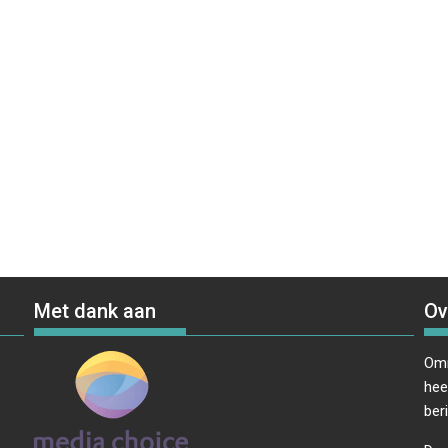
Met dank aan
Ov
Omr
hee
ber