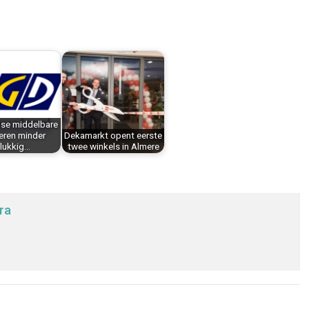
dse middelbare
eren minder
Dekamarkt opent eerste
lukkig…
twee winkels in Almere
ra