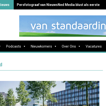
Nieuws
Persfotograaf van NieuwsNed Media blust als eerste br
Podcasts
Nieuwkomers
Over Ons
Vacatures
d