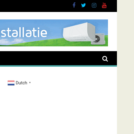
and Zenderstraat
Dutch
▼