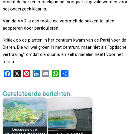
omdat de bakken mogelijk in het voorjaar al gevuld worden voor
het onderzoek klaar is.
Van de VVD is een motie die voorstelt de bakken te laten
adopteren door particulieren.
Kritiek op de planten in het centrum kwam van de Partij voor de
Dieren. Die wil wel groen in het centrum, maar niet als “optische
verfraaiing” omdat die duur is en zelfs nadelen heeft voor het
milieu.
F
X
P
L
E
W
D
a
i
i
m
h
e
c
n
n
a
a
l
Gerelateerde berichten:
e
t
k
i
t
e
b
e
e
l
s
n
o
r
d
A
o
e
I
p
k
s
n
p
Discussie over
t