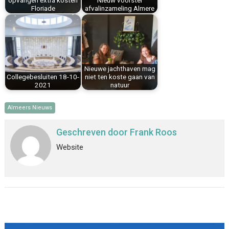
opvangen extra kosten
Nieuw voorstel
Floriade
afvalinzameling Almere
Nieuwe jachthaven mag
Collegebesluiten 18-10-
niet ten koste gaan van
2021
natuur
Almeers Nieuws
Geschreven door
Frank Roos
Website