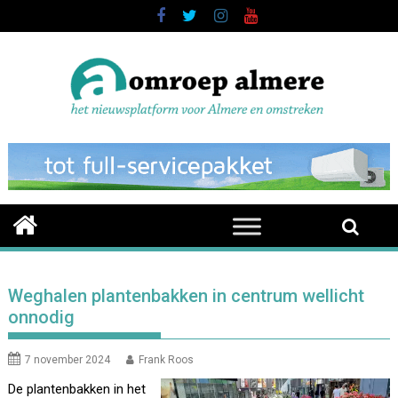
Skip
to
content
Weghalen plantenbakken in centrum wellicht
onnodig
7 november 2024
Frank Roos
De plantenbakken in het