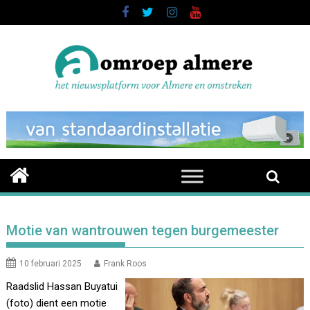
Skip
to
content
Motie van wantrouwen tegen burgemeester
10 februari 2025
Frank Roos
Raadslid Hassan Buyatui
(foto) dient een motie