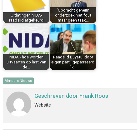
k
s
n
p
‘Opdracht geheim
t
Uitlatingen NIDA-
onderzoek niet fout
raadslid afgekeurd
maar geen taak…
NIDA - hoe worden
Raadslid Buyatui door
uitvaarten op last van
eigen partij gepasseerd:
de…
‘Ik…
Almeers Nieuws
Geschreven door
Frank Roos
Website