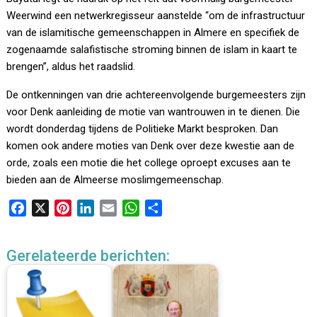
Weerwind een netwerkregisseur aanstelde “om de infrastructuur
van de islamitische gemeenschappen in Almere en specifiek de
zogenaamde salafistische stroming binnen de islam in kaart te
brengen”, aldus het raadslid.
De ontkenningen van drie achtereenvolgende burgemeesters zijn
voor Denk aanleiding de motie van wantrouwen in te dienen. Die
wordt donderdag tijdens de Politieke Markt besproken. Dan
komen ook andere moties van Denk over deze kwestie aan de
orde, zoals een motie die het college oproept excuses aan te
bieden aan de Almeerse moslimgemeenschap.
F
X
P
L
E
W
D
a
i
i
m
h
e
c
n
n
a
a
l
Gerelateerde berichten:
e
t
k
i
t
e
b
e
e
l
s
n
o
r
d
A
o
e
I
p