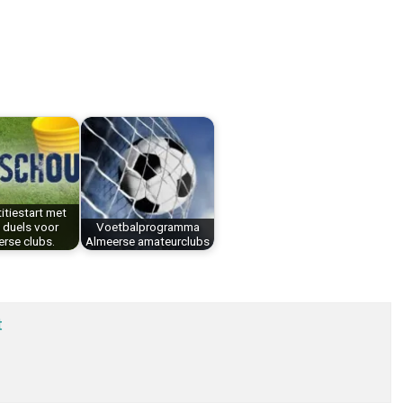
tiestart met
 duels voor
Voetbalprogramma
rse clubs.
Almeerse amateurclubs
t