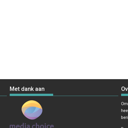
Met dank aan
Ov
Omr
hee
ber