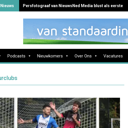
 Nieuws
Persfotograaf van NieuwsNed Media blust als eerste b
Podcasts
Nieuwkomers
Over Ons
Vacatures
urclubs