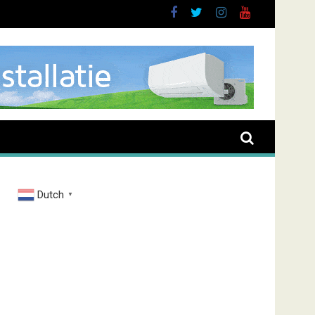
rand Zenderstraat
Dutch
▼