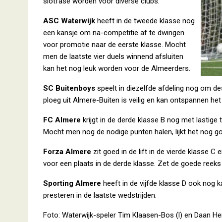
slotfase worden voor diverse clubs.
ASC Waterwijk
heeft in de tweede klasse nog
een kansje om na-competitie af te dwingen
voor promotie naar de eerste klasse. Mocht
men de laatste vier duels winnend afsluiten
kan het nog leuk worden voor de Almeerders.
SC Buitenboys
speelt in diezelfde afdeling nog om des
ploeg uit Almere-Buiten is veilig en kan ontspannen h
FC Almere
krijgt in de derde klasse B nog met lastige
Mocht men nog de nodige punten halen, lijkt het nog g
Forza Almere
zit goed in de lift in de vierde klasse C
voor een plaats in de derde klasse. Zet de goede reek
Sporting Almere
heeft in de vijfde klasse D ook nog
presteren in de laatste wedstrijden.
Foto: Waterwijk-speler Tim Klaasen-Bos (l) en Daan H