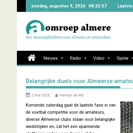
Skip
zondag, augustus 9, 2026
08:25:58
Laatste
to
content
Nieuws
Radio
Video
Opinie
Belangrijke duels voor Almeerse amate
2 mei 2025
Herman de Wit
Komende zaterdag gaat de laatste fase in van
de voetbal competitie voor de amateurs,
diverse Almeerse clubs staan voor belangrijke
wedstrijden en, zal het een spannende