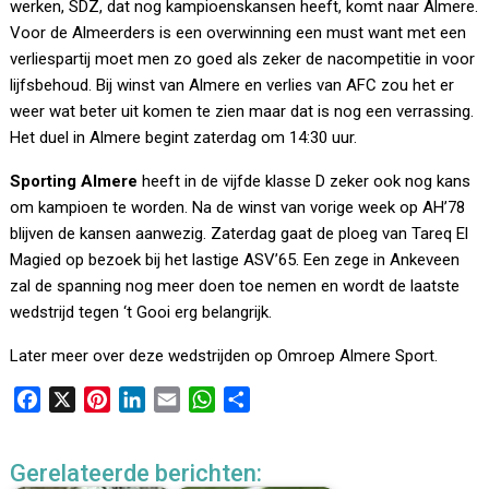
werken, SDZ, dat nog kampioenskansen heeft, komt naar Almere.
Voor de Almeerders is een overwinning een must want met een
verliespartij moet men zo goed als zeker de nacompetitie in voor
lijfsbehoud. Bij winst van Almere en verlies van AFC zou het er
weer wat beter uit komen te zien maar dat is nog een verrassing.
Het duel in Almere begint zaterdag om 14:30 uur.
Sporting Almere
heeft in de vijfde klasse D zeker ook nog kans
om kampioen te worden. Na de winst van vorige week op AH’78
blijven de kansen aanwezig. Zaterdag gaat de ploeg van Tareq El
Magied op bezoek bij het lastige ASV’65. Een zege in Ankeveen
zal de spanning nog meer doen toe nemen en wordt de laatste
wedstrijd tegen ‘t Gooi erg belangrijk.
Later meer over deze wedstrijden op Omroep Almere Sport.
F
X
P
L
E
W
D
a
i
i
m
h
e
c
n
n
a
a
l
Gerelateerde berichten:
e
t
k
i
t
e