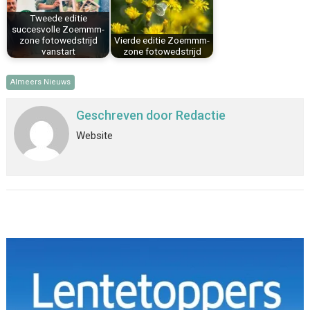
Tweede editie
succesvolle Zoemmm-
zone fotowedstrijd
Vierde editie Zoemmm-
vanstart
zone fotowedstrijd
Almeers Nieuws
Geschreven door
Redactie
Website