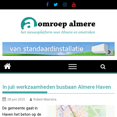
Skip
to
content
In juli werkzaamheden busbaan Almere Haven
28 juni 2025
Robert Mienstra
De gemeente gaat in
Haven het beton op de