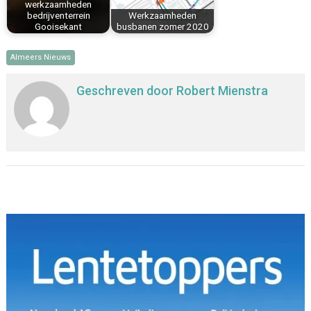
werkzaamheden
bedrijventerrein
Werkzaamheden
Gooisekant
busbanen zomer 2020
Almeers Nieuws
Geschreven door
Robert Mienstra