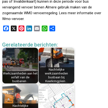
pas of Invalidenkaart) kunnen in deze periode voor bus
vervangend vervoer binnen Almere gebruik maken van de
zogenaamde WMO vervoerregeling. Lees meer informatie over
Wmo-vervoer.
F
X
P
L
E
W
D
a
i
i
m
h
e
c
n
n
a
a
l
Gerelateerde berichten:
e
t
k
i
t
e
b
e
e
l
s
n
o
r
d
A
o
e
I
p
k
s
n
p
Nachtelijke
Werkzaamheden aan het
werkzaamheden
t
asfalt van de
busbaan bij
busbanen…
Keerkringplein…
Nachtelijke