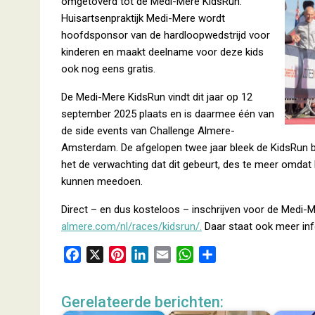
omgetoverd tot de Medi-Mere KidsRun.
Huisartsenpraktijk Medi-Mere wordt
hoofdsponsor van de hardloopwedstrijd voor
kinderen en maakt deelname voor deze kids
ook nog eens gratis.
De Medi-Mere KidsRun vindt dit jaar op 12
september 2025 plaats en is daarmee één van
de side events van Challenge Almere-
Amsterdam. De afgelopen twee jaar bleek de KidsRun bijz
het de verwachting dat dit gebeurt, des te meer omdat k
kunnen meedoen.
Direct – en dus kosteloos – inschrijven voor de Medi-
almere.com/nl/races/kidsrun/.
Daar staat ook meer inf
F
X
P
L
E
W
D
a
i
i
m
h
e
c
n
n
a
a
l
Gerelateerde berichten:
e
t
k
i
t
e