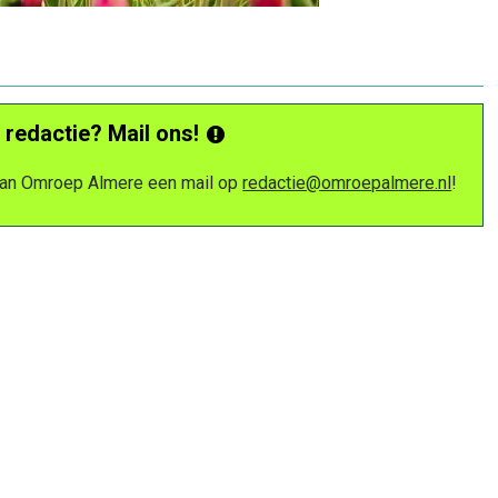
 redactie? Mail ons!
 van Omroep Almere een mail op
redactie@omroepalmere.nl
!