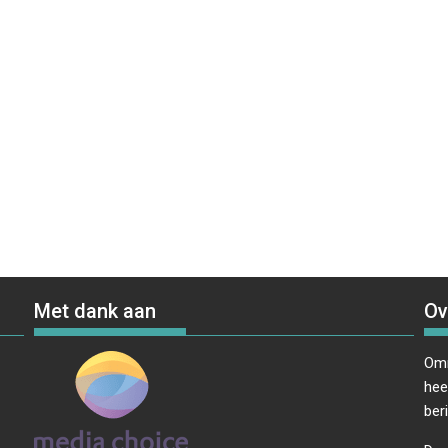
Met dank aan
Ov
Omr
hee
ber