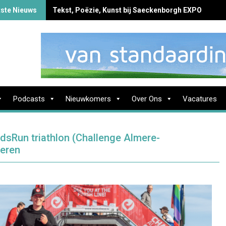
tste Nieuws
Tekst, Poëzie, Kunst bij Saeckenborgh EXPO
Podcasts
Nieuwkomers
Over Ons
Vacatures
sRun triathlon (Challenge Almere-
deren