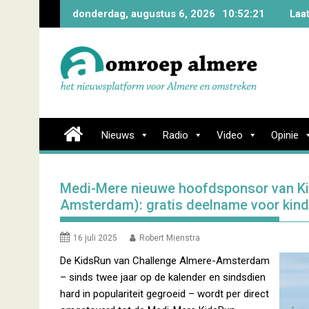
Skip
donderdag, augustus 6, 2026
10:52:22
Laa
to
content
Nieuws
Radio
Video
Opinie
Medi-Mere nieuwe hoofdsponsor van Kid
Amsterdam): gratis deelname voor kin
16 juli 2025
Robert Mienstra
De KidsRun van Challenge Almere-Amsterdam
– sinds twee jaar op de kalender en sindsdien
hard in populariteit gegroeid – wordt per direct