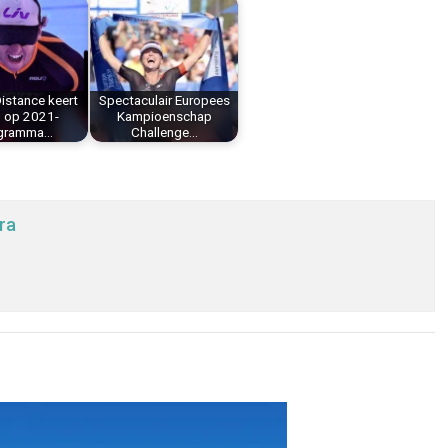
istance keert
Spectaculair Europees
g op 2021-
Kampioenschap
gramma…
Challenge…
ra