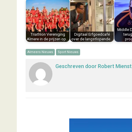
b
e
e
l
s
n
o
r
d
A
o
e
I
p
k
s
n
p
Middle D
t
Triathlon Vereniging
Digitaal Erfgoedcafé
teru
Almere in de prijzen op…
over de langstlopende…
pro
Almeers Nieuws
Sport Nieuws
Geschreven door
Robert Mienst