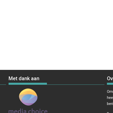
Met dank aan
Ov
Omr
hee
ber