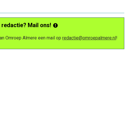
 redactie? Mail ons!
 van Omroep Almere een mail op
redactie@omroepalmere.nl
!