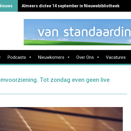
Nieuws
Almeers dictee 14 september in Nieuwebibliotheek
Podcasts
Nieuwkomers
Over Ons
Vacatures
mvoorziening. Tot zondag even geen live