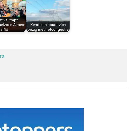
stival trapt
 seizoen Almere
Kernteam houdt zich
af￼
bezig met netcongestie
ra