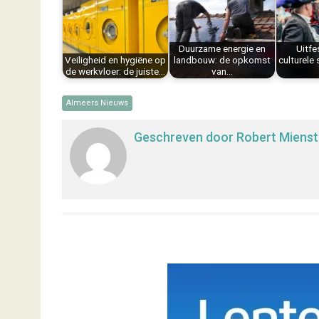
o
r
d
A
o
e
I
p
k
s
n
p
Duurzame energie en
Uitfe
t
Veiligheid en hygiëne op
landbouw: de opkomst
culturele
de werkvloer: de juiste…
van…
Almeers Nieuws
Geschreven door
Robert Mienst