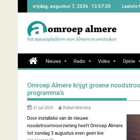
Skip
vrijdag, augustus 7, 2026
13:57:20
Laatste 
to
content
Nieuws
Radio
Video
Opinie
Omroep Almere krijgt groene noodstroo
programma’s
31 juli 2025
Robert Mienstra
Door installatie van de nieuwe
noodstroomvoorziening heeft Omroep Almere
tot zondag 3 augustus even geen live