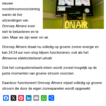
nieuwe
noodstroomvoorziening
waren de live
uitzendingen van
Omroep Almere even
niet te beluisteren en te
zien. Maar we zijn weer on-air.
Omroep Almere draait nu volledig op groene zonne-energie en
kan 24 24 uur non-stop blijven functioneren, ook als het
Almeerse elektriciteitsnet uitvalt.
Ook het computernetwerk intern wordt zoveel mogelijk op de
juiste momenten van groene stroom voorzien.
Daardoor functioneert Omroep Almere vrijwel volledig op groene
stroom die door de eigen zonnepanelen wordt opgewekt.
F
X
P
L
E
W
D
a
i
i
m
h
e