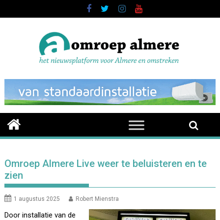
Skip
to
content
Omroep Almere Live weer te beluisteren en te
zien
1 augustus 2025
Robert Mienstra
Door installatie van de