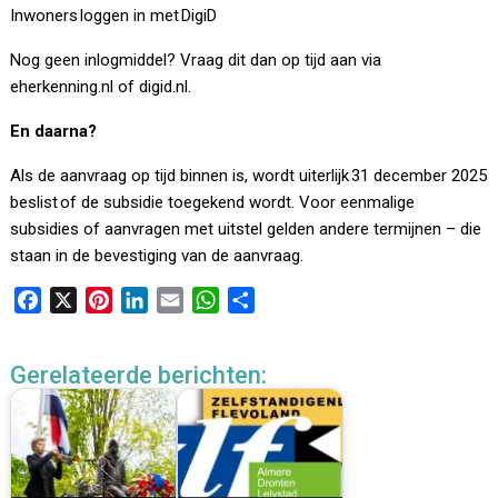
Inwoners loggen in met DigiD
Nog geen inlogmiddel? Vraag dit dan op tijd aan via
eherkenning.nl of digid.nl.
En daarna?
Als de aanvraag op tijd binnen is, wordt uiterlijk 31 december 2025
beslist of de subsidie toegekend wordt. Voor eenmalige
subsidies of aanvragen met uitstel gelden andere termijnen – die
staan in de bevestiging van de aanvraag.
F
X
P
L
E
W
D
a
i
i
m
h
e
c
n
n
a
a
l
Gerelateerde berichten:
e
t
k
i
t
e
b
e
e
l
s
n
o
r
d
A
o
e
I
p
k
s
n
p