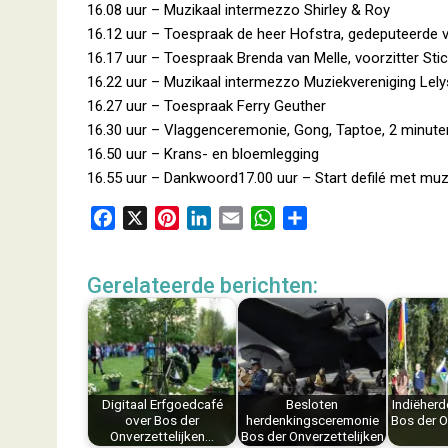
16.08 uur – Muzikaal intermezzo Shirley & Roy
16.12 uur – Toespraak de heer Hofstra, gedeputeerde v
16.17 uur – Toespraak Brenda van Melle, voorzitter St
16.22 uur – Muzikaal intermezzo Muziekvereniging Lely
16.27 uur – Toespraak Ferry Geuther
16.30 uur – Vlaggenceremonie, Gong, Taptoe, 2 minuten
16.50 uur – Krans- en bloemlegging
16.55 uur – Dankwoord17.00 uur – Start defilé met muz
F
X
P
L
E
W
D
a
i
i
m
h
e
c
n
n
a
a
l
Gerelateerde berichten:
e
t
k
i
t
e
b
e
e
l
s
n
o
r
d
A
o
e
I
p
k
s
n
p
Digitaal Erfgoedcafé
Besloten
Indiëherd
t
over Bos der
herdenkingsceremonie
Bos der O
Onverzettelijken…
Bos der Onverzettelijken