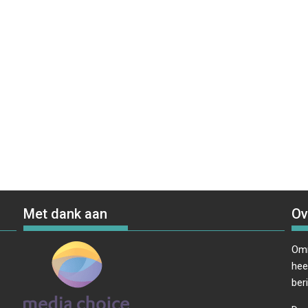
Met dank aan
Ov
Omr
hee
ber