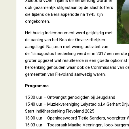
Zuidoost-Azië. Tijdens de herdenking wordt er
ook gezamenlijk stilgestaan bij de slachtoffers
die tijdens de Bersiapperiode na 1945 zijn
omgekomen.
Het huidig Indiëmonument werd gelijktijdig met
de aanleg van het Bos der Onverzettelijken
aangelegd. Na jaren met weinig activiteit van
de 15 augustus herdenking werd er in 2017 een eerste 
groter opgezet wat resulteerde in een goede opkomst 
herdenking gehouden waar ook de Commissaris van de 
gemeenten van Flevoland aanwezig waren.
Programma
15.30 uur – Ontvangst genodigden bij Jeugdland
15.40 uur – Muziekvereniging Lelystad o.l.v. Gerhart Drij
Start Indiëherdenking Flevoland 2025
16.00 uur – Openingswoord Tietie Sanders, voorzitter 
16.03 uur – Toespraak Maaike Veeningen, loco-burgem