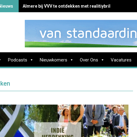
Nieuws
Almere bij VVV te ontdekken met realitiybril
Podcasts
Nieuwkomers
Over Ons
Vacatures
jken