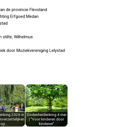
an de provincie Flevoland
ichting Erfgoed Medan
stad
 stilte, Wilhelmus
iek door Muziekvereniging Lelystad
enking 2026 in
Dodenherdenking 4 mei
nverzettelijken
| “Voor kinderen door
op…
kinderen”