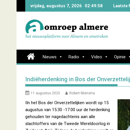
Skip
vrijdag, augustus 7, 2026
02:49:59
Laatste 
to
content
Nieuws
Radio
Video
Opinie
Indiëherdenking in Bos der Onverzetteli
11 augustus 2025
Robert Mienstra
IIn het Bos der Onverzettelijken wordt op 15
augustus van 15.30 -17.00 uur de herdenking
gehouden ter nagedachtenis aan alle
slachtoffers van de Tweede Wereldoorlog in