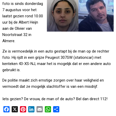
foto is sinds donderdag
7 augustus voor het
laatst gezien rond 10.00
uur bij de Albert Heijn
aan de Olivier van
Noortstraat 32 in
Almere.
Ze is vermoedelijk in een auto gestapt bij de man op de rechter
foto. Hij rijdt in een grijze Peugeot 307SW (stationcar) met
kenteken 43-XS-NJ, maar het is mogelijk dat er een andere auto
gebruikt is.
De politie maakt zich ernstige zorgen over haar veiligheid en
vermoedt dat ze mogelijk slachtoffer is van een misdrijf.
Iets gezien? De vrouw, de man of de auto? Bel dan direct 112!
F
X
P
L
E
W
D
a
i
i
m
h
e