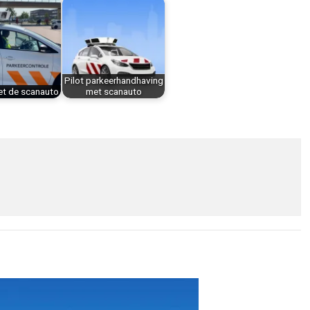
Pilot parkeerhandhaving
et de scanauto
met scanauto