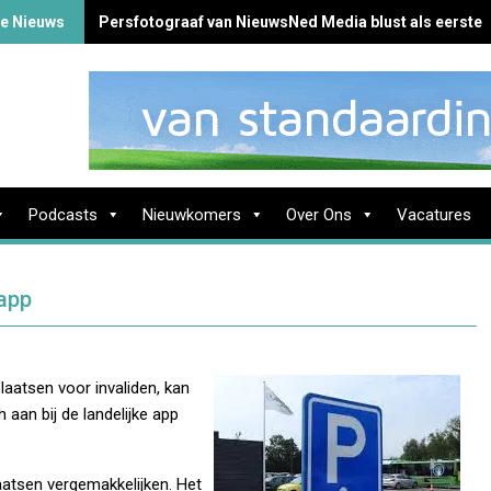
te Nieuws
Persfotograaf van NieuwsNed Media blust als eerste 
Podcasts
Nieuwkomers
Over Ons
Vacatures
 app
aatsen voor invaliden, kan
 aan bij de landelijke app
aatsen vergemakkelijken. Het