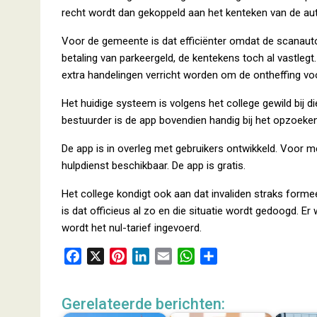
recht wordt dan gekoppeld aan het kenteken van de au
Voor de gemeente is dat efficiënter omdat de scanauto
betaling van parkeergeld, de kentekens toch al vastleg
extra handelingen verricht worden om de ontheffing voo
Het huidige systeem is volgens het college gewild bij di
bestuurder is de app bovendien handig bij het opzoek
De app is in overleg met gebruikers ontwikkeld. Voor 
hulpdienst beschikbaar. De app is gratis.
Het college kondigt ook aan dat invaliden straks formee
is dat officieus al zo en die situatie wordt gedoogd. Er
wordt het nul-tarief ingevoerd.
F
X
P
L
E
W
D
a
i
i
m
h
e
c
n
n
a
a
l
Gerelateerde berichten:
e
t
k
i
t
e