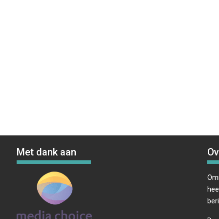
Met dank aan
Ov
Omr
hee
ber