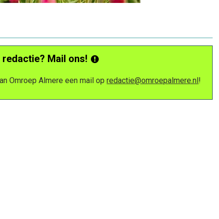
 redactie? Mail ons!
 van Omroep Almere een mail op
redactie@omroepalmere.nl
!