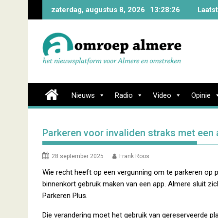
Skip
zaterdag, augustus 8, 2026
13:28:27
Laats
to
content
Nieuws
Radio
Video
Opinie
Parkeren voor invaliden straks met een
28 september 2025
Frank Roos
Wie recht heeft op een vergunning om te parkeren op pl
binnenkort gebruik maken van een app. Almere sluit zich
Parkeren Plus.
Die verandering moet het gebruik van gereserveerde pl