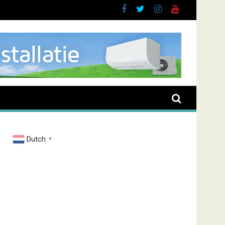
brand Zenderstraat
Dutch
▼