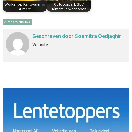
Workshop Kanovaren in
Outdoorpark SEC
Almere
Almere is weer open
Almeers Nieuws
Geschreven door
Soemitra Oedjaghir
Website