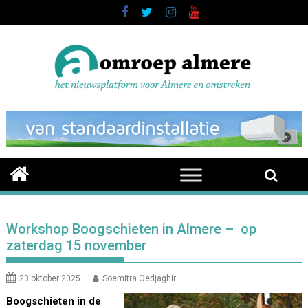
Skip
to
content
Workshop Boogschieten in Almere – op
zaterdag 15 november
23 oktober 2025
Soemitra Oedjaghir
Boogschieten in de