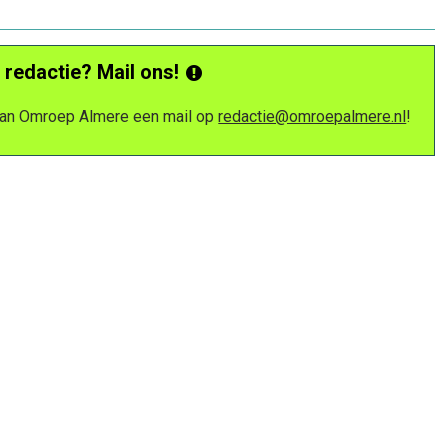
 redactie? Mail ons!
 van Omroep Almere een mail op
redactie@omroepalmere.nl
!