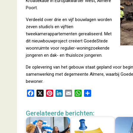
Kroatiëkade in Europakwartier West, Almere
Poort.
Verdeeld over drie en vijf bouwlagen worden
zeven studio’s en vijftien
tweekamerappartementen gerealiseerd. Met
dit nieuwbouwproject creëert GoedeStede
woonruimte voor regulier-woningzoekende
jongeren en dak- en thuisloze jongeren.
De oplevering van het gebouw staat gepland voor begin
samenwerking met degemeente Almere, waarbij Goede
bewoner.
F
X
P
L
E
W
D
a
i
i
m
h
e
c
n
n
a
a
l
Gerelateerde berichten:
e
t
k
i
t
e
b
e
e
l
s
n
o
r
d
A