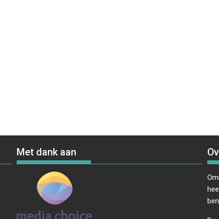
Met dank aan
Ov
Omr
hee
ber