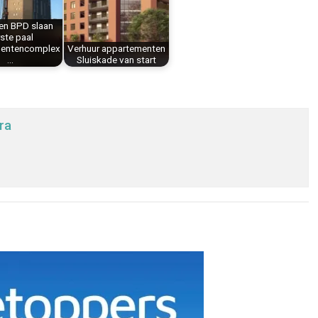
en BPD slaan
ste paal
entencomplex
Verhuur appartementen
…
Sluiskade van start
ra