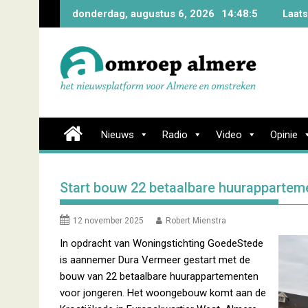
Skip
donderdag, augustus 6, 2026
14:48:6
Laats
to
content
Nieuws
Radio
Video
Opinie
Start bouw 22 betaalbare huurapparteme
12 november 2025
Robert Mienstra
In opdracht van Woningstichting GoedeStede
is aannemer Dura Vermeer gestart met de
bouw van 22 betaalbare huurappartementen
voor jongeren. Het woongebouw komt aan de