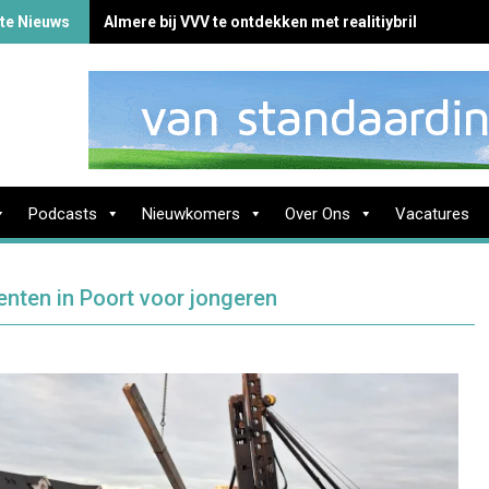
te Nieuws
Almere bij VVV te ontdekken met realitiybril
Podcasts
Nieuwkomers
Over Ons
Vacatures
nten in Poort voor jongeren