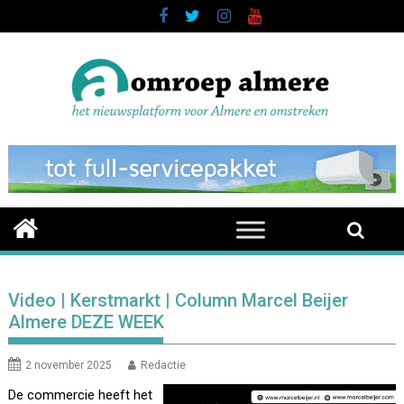
Skip
to
content
Video | Kerstmarkt | Column Marcel Beijer
Almere DEZE WEEK
2 november 2025
Redactie
De commercie heeft het