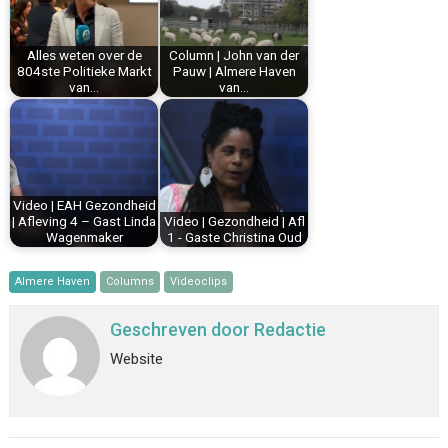
o
e
I
p
k
s
n
p
Alles weten over de
Column | John van der
t
804ste Politieke Markt
Pauw | Almere Haven
van…
van…
Video | EAH Gezondheid
| Afleving 4 – Gast Linda
Video | Gezondheid | Afl
Wagenmaker
1 - Gaste Christina Oud
Almere Haven
Columns
Videoclips
Geschreven door
Redactie
Website