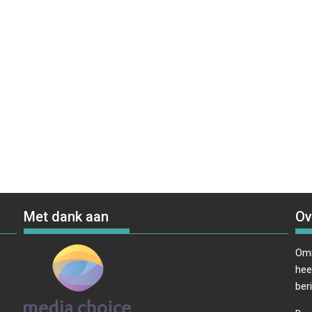
Met dank aan
Ov
Omr
hee
ber