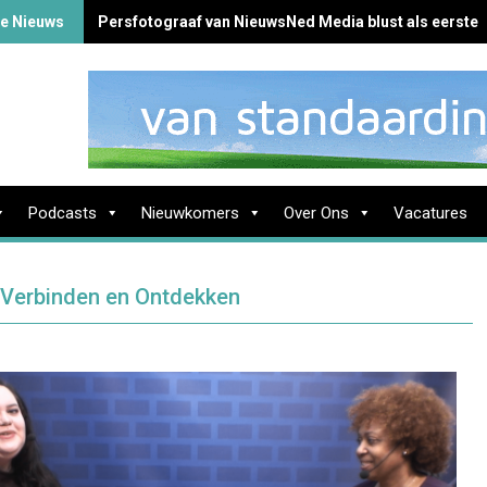
te Nieuws
Persfotograaf van NieuwsNed Media blust als eerste 
Podcasts
Nieuwkomers
Over Ons
Vacatures
, Verbinden en Ontdekken