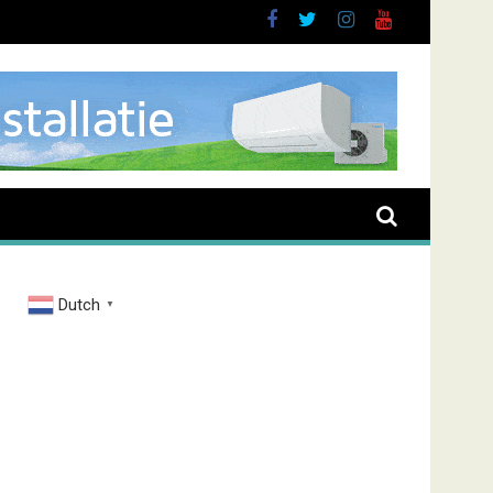
brand Zenderstraat
Dutch
▼