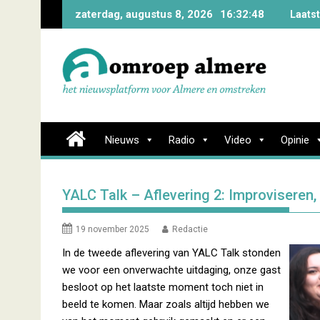
Skip
zaterdag, augustus 8, 2026
16:32:49
Laats
to
content
Nieuws
Radio
Video
Opinie
YALC Talk – Aflevering 2: Improviseren
19 november 2025
Redactie
In de tweede aflevering van YALC Talk stonden
we voor een onverwachte uitdaging, onze gast
besloot op het laatste moment toch niet in
beeld te komen. Maar zoals altijd hebben we