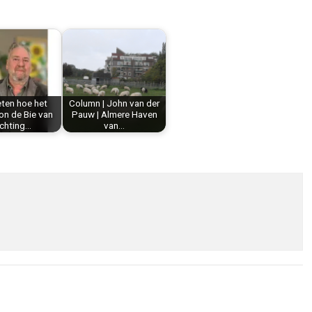
eten hoe het
Column | John van der
Ton de Bie van
Pauw | Almere Haven
ichting…
van…