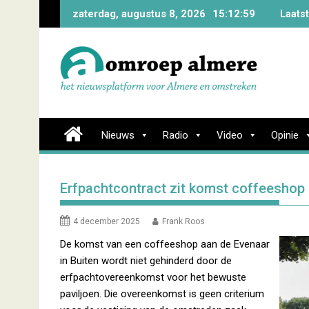
Skip
zaterdag, augustus 8, 2026
15:13:0
Laatste
to
content
Nieuws
Radio
Video
Opinie
Erfpachtcontract zit komst coffeeshop 
4 december 2025
Frank Roos
De komst van een coffeeshop aan de Evenaar
in Buiten wordt niet gehinderd door de
erfpachtovereenkomst voor het bewuste
paviljoen. Die overeenkomst is geen criterium