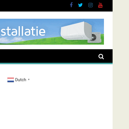
rand Zenderstraat
Dutch
▼