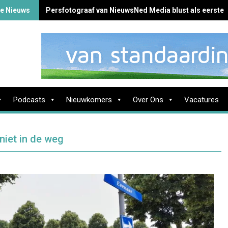
 Nieuws
Persfotograaf van NieuwsNed Media blust als eerste b
Podcasts
Nieuwkomers
Over Ons
Vacatures
niet in de weg