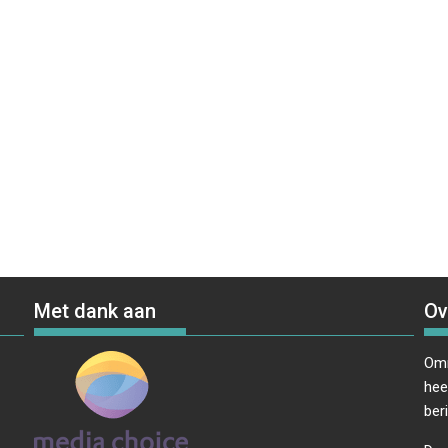
Met dank aan
Ov
Omr
hee
ber