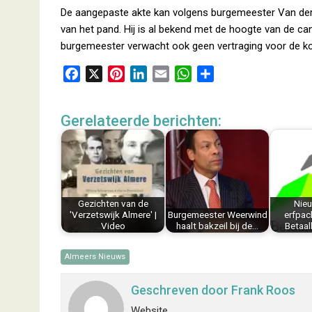
De aangepaste akte kan volgens burgemeester Van der
van het pand. Hij is al bekend met de hoogte van de can
burgemeester verwacht ook geen vertraging voor de k
F
X
P
L
E
W
D
a
i
i
m
h
e
c
n
n
a
a
l
Gerelateerde berichten:
e
t
k
i
t
e
b
e
e
l
s
n
o
r
d
A
o
e
I
p
k
s
n
p
Gezichten van de
Nieu
t
'Verzetswijk Almere' |
Burgemeester Weerwind
erfpac
Video
haalt bakzeil bij de…
Betaal
Almeers Nieuws
Geschreven door
Frank Roos
Website