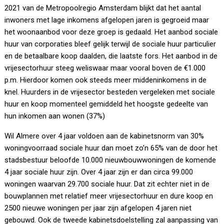
2021 van de Metropoolregio Amsterdam blijkt dat het aantal
inwoners met lage inkomens afgelopen jaren is gegroeid maar
het woonaanbod voor deze groep is gedaald. Het aanbod sociale
huur van corporaties bleef gelijk terwijl de sociale huur particulier
en de betaalbare koop daalden, die laatste fors. Het aanbod in de
vrijesectorhuur steeg weliswaar maar vooral boven de €1.000
p.m. Hierdoor komen ook steeds meer middeninkomens in de
knel. Huurders in de vrijesector besteden vergeleken met sociale
huur en koop momenteel gemiddeld het hoogste gedeelte van
hun inkomen aan wonen (37%)
Wil Almere over 4 jaar voldoen aan de kabinetsnorm van 30%
woningvoorraad sociale huur dan moet zo’n 65% van de door het
stadsbestuur beloofde 10.000 nieuwbouwwoningen de komende
4 jaar sociale huur zijn. Over 4 jaar zijn er dan circa 99.000
woningen waarvan 29.700 sociale huur. Dat zit echter niet in de
bouwplannen met relatief meer vrijesectorhuur en dure koop en
2500 nieuwe woningen per jaar zijn afgelopen 4 jaren niet
gebouwd. Ook de tweede kabinetsdoelstelling zal aanpassing van