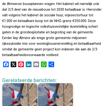
de Almeerse bouwplannen vragen. Het kabinet wil namelijk ook
dat 2/3 deel van de nieuwbouw tot 2030 betaalbaar is. Hieronder
valt volgens het kabinet de sociale huur, vrijesectorhuur tot
€1.000 en betaalbare koop tot de NHG-grens €355.000. Deze
hoognodige en logische volkshuisvestelijke doelstelling schiet
gaten in de grondexploitatie en begroting van de gemeente.
Eerder liep Almere als enige grote gemeente miljoenen
rijkssubsidie mis voor woningbouwversnelling en betaalbaarheid
omdat de gemeente geen project kon indienen die aan de 2/3
betaalbaarheidsvoorwaarde voldeed.
F
X
P
L
E
W
D
a
i
i
m
h
e
c
n
n
a
a
l
Gerelateerde berichten:
e
t
k
i
t
e
b
e
e
l
s
n
o
r
d
A
o
e
I
p
k
s
n
p