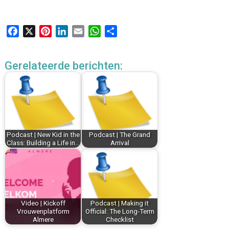
F
X
P
L
E
W
D
a
i
i
m
h
e
c
n
n
a
a
l
Gerelateerde berichten:
e
t
k
i
t
e
b
e
e
l
s
n
o
r
d
A
o
e
I
p
k
s
n
p
t
Podcast | New Kid in the
Podcast | The Grand
Class: Building a Life in…
Arrival
Video | Kickoff
Podcast | Making it
Vrouwenplatform
Official: The Long-Term
Almere
Checklist