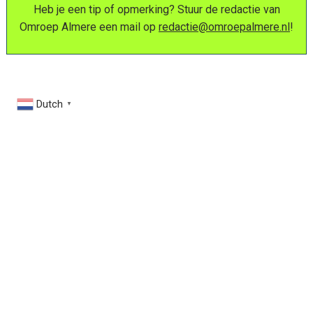
Heb je een tip of opmerking? Stuur de redactie van
Omroep Almere een mail op
redactie@omroepalmere.nl
!
Dutch
▼