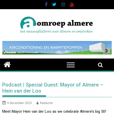
Skip
to
content
Podcast | Special Guest: Mayor of Almere –
Hein van der Loo
9 december 2025
Redactie
Meet Mayor Hein van der Loo as we celebrate Almere’s big 50!