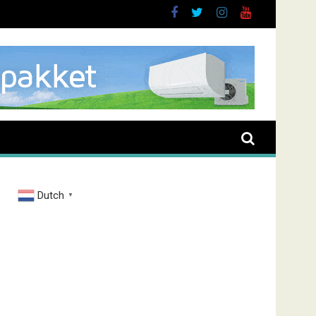
oussen
Dutch
▼