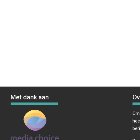
Met dank aan
Ov
Omr
hee
ber