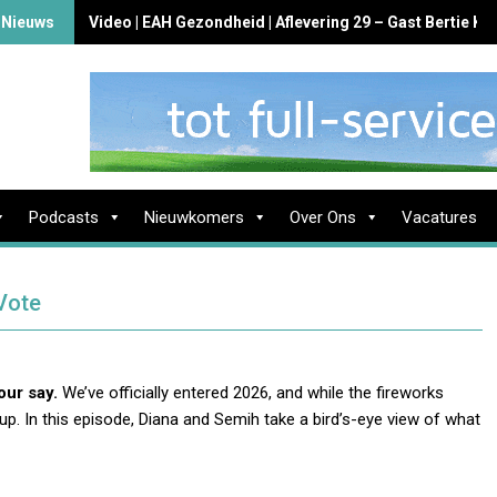
 Nieuws
Video | EAH Gezondheid | Aflevering 29 – Gast Bertie K
Podcasts
Nieuwkomers
Over Ons
Vacatures
Vote
our say.
We’ve officially entered 2026, and while the fireworks
o up. In this episode, Diana and Semih take a bird’s-eye view of what