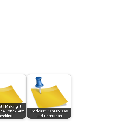
 | Making it
 The Long-Term
Podcast | Sinterklaas
ecklist
and Christmas