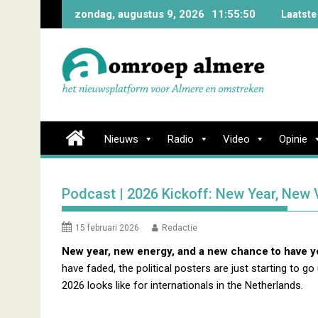
Skip
zondag, augustus 9, 2026
11:55:50
Laatste
to
content
Nieuws
Radio
Video
Opinie
Podcast | 2026 Kickoff: New Year, New 
15 februari 2026
Redactie
New year, new energy, and a new chance to have y
have faded, the political posters are just starting to g
2026 looks like for internationals in the Netherlands.