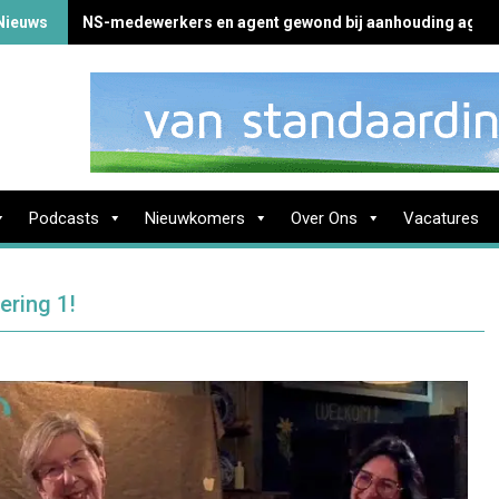
Nieuws
NS-medewerkers en agent gewond bij aanhouding agres
Podcasts
Nieuwkomers
Over Ons
Vacatures
ering 1!