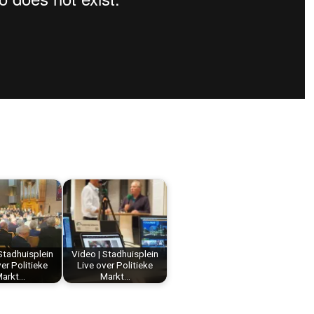
Stadhuisplein
Video | Stadhuisplein
er Politieke
Live over Politieke
arkt…
Markt…