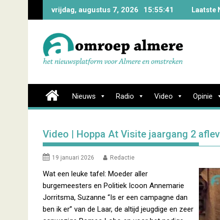
Skip
vrijdag, augustus 7, 2026
15:55:42
Laatste 
to
content
Nieuws
Radio
Video
Opinie
Video | Hoppa At Visite jaargang 2 aflev
19 januari 2026
Redactie
Wat een leuke tafel: Moeder aller
burgemeesters en Politiek Icoon Annemarie
Jorritsma, Suzanne “Is er een campagne dan
ben ik er” van de Laar, de altijd jeugdige en zeer