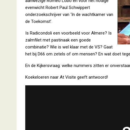
aanwezige Romeo Lobo en voor het nodige
evenwicht Robert Paul Schwippert
onderzoekschrijver van ‘In de wachtkamer van
de Toekomst’.
Is Radicondoli een voorbeeld voor Almere? Is
zalmfilet met pastinaak een goede
combinatie? Wie is wel klaar met de VS? Gaat
het bij D66 om zetels of om mensen? En wat doet teg
En de Kijkersvraag: welke nummers zitten er onverstaa
Koekeloeren naar At Visite geeft antwoord!