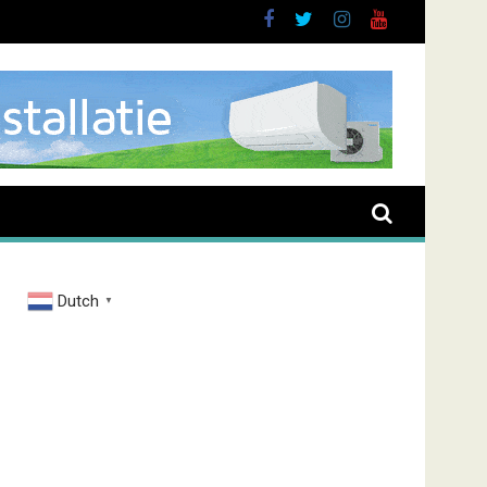
sieve man in Almere
Dutch
▼