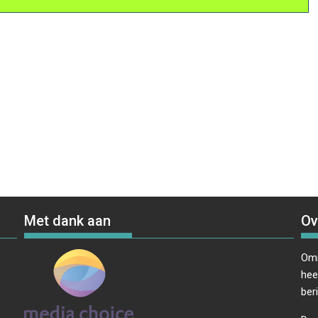
Met dank aan
Ov
Omr
hee
ber