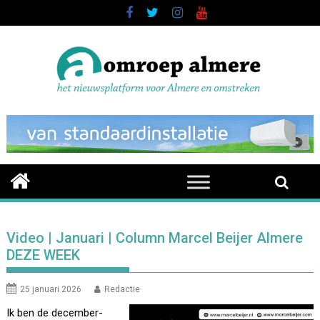
Skip
to
content
Video | Januari | Column Marcel Beijer Almere
DEZE WEEK
25 januari 2026
Redactie
Ik ben de december-