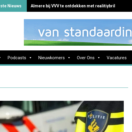
tste Nieuws
Almere bij VVV te ontdekken met realitiybril
Podcasts
Nieuwkomers
Over Ons
Vacatures