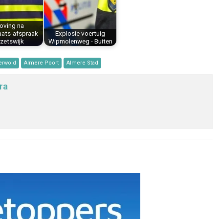
oving na
aats-afspraak
Explosie voertuig
zetswijk
Wipmolenweg - Buiten
erwold
Almere Poort
Almere Stad
ra