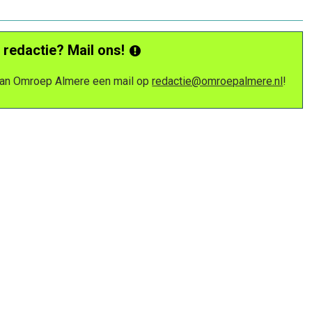
 redactie? Mail ons!
 van Omroep Almere een mail op
redactie@omroepalmere.nl
!