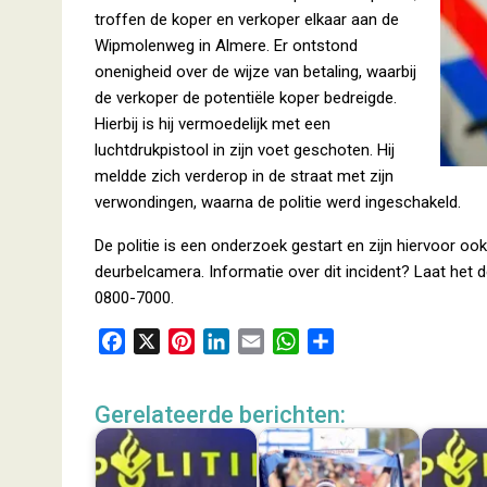
troffen de koper en verkoper elkaar aan de
Wipmolenweg in Almere. Er ontstond
onenigheid over de wijze van betaling, waarbij
de verkoper de potentiële koper bedreigde.
Hierbij is hij vermoedelijk met een
luchtdrukpistool in zijn voet geschoten. Hij
meldde zich verderop in de straat met zijn
verwondingen, waarna de politie werd ingeschakeld.
De politie is een onderzoek gestart en zijn hiervoor o
deurbelcamera. Informatie over dit incident? Laat het 
0800-7000.
F
X
P
L
E
W
D
a
i
i
m
h
e
c
n
n
a
a
l
Gerelateerde berichten:
e
t
k
i
t
e
b
e
e
l
s
n
o
r
d
A