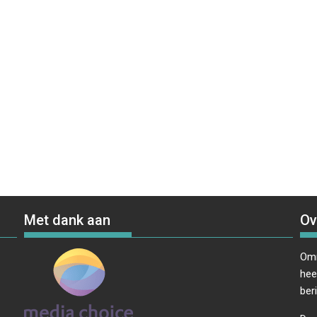
Met dank aan
Ov
Omr
hee
ber