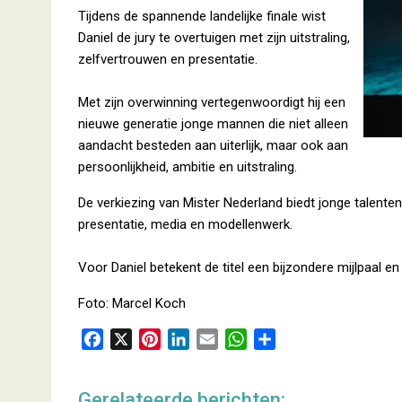
Tijdens de spannende landelijke finale wist
Daniel de jury te overtuigen met zijn uitstraling,
zelfvertrouwen en presentatie.
Met zijn overwinning vertegenwoordigt hij een
nieuwe generatie jonge mannen die niet alleen
aandacht besteden aan uiterlijk, maar ook aan
persoonlijkheid, ambitie en uitstraling.
De verkiezing van Mister Nederland biedt jonge talente
presentatie, media en modellenwerk.
Voor Daniel betekent de titel een bijzondere mijlpaal e
Foto: Marcel Koch
F
X
P
L
E
W
D
a
i
i
m
h
e
c
n
n
a
a
l
Gerelateerde berichten: