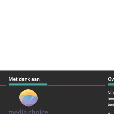
Met dank aan
Ov
Omr
hee
ber