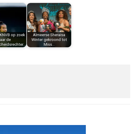
KNVB op zoek
Almeerse Sheraisa
aar de
Winter gekroond tot
cheidsrechter…
Miss…