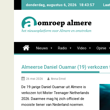
Skip
donderdag, augustus 6, 2026
18:43:57
Laa
to
content
Nieuws
Radio
Video
Opinie
Almeerse Daniel Ouamar (19) verkozen 
26 mei 2026
Anna Ernst
De 19-jarige Daniel Ouamar uit Almere is
verkozen tot Mister Teenager Netherlands
2026. Daarmee mag hij zich officieel de
mooiste tiener van Nederland noemen.