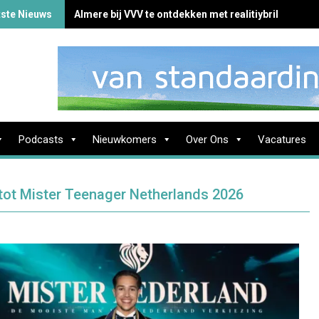
tste Nieuws
Almere bij VVV te ontdekken met realitiybril
Podcasts
Nieuwkomers
Over Ons
Vacatures
tot Mister Teenager Netherlands 2026