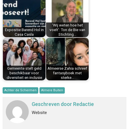
o
r
d
A
o
e
I
p
k
s
n
p
‘Wij weten hoe het
t
Expositie Barend Hol in
voelt’: Ton de Bie van
Casa Casla
Stichting…
Gemeente stelt geld
Almeerse Zahia schreef
beschikbaar voor
fantasyboek met
diversiteit en inclusie
sterke…
Achter de Schermen
Almere Buiten
Geschreven door
Redactie
Website