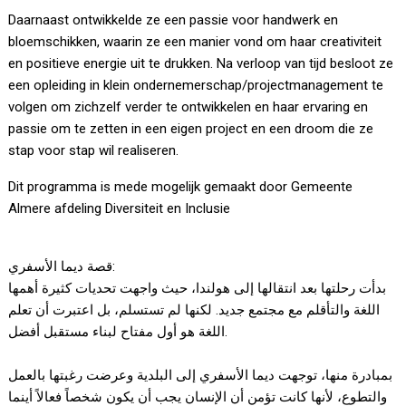
Daarnaast ontwikkelde ze een passie voor handwerk en
bloemschikken, waarin ze een manier vond om haar creativiteit
en positieve energie uit te drukken. Na verloop van tijd besloot ze
een opleiding in klein ondernemerschap/projectmanagement te
volgen om zichzelf verder te ontwikkelen en haar ervaring en
passie om te zetten in een eigen project en een droom die ze
stap voor stap wil realiseren.
Dit programma is mede mogelijk gemaakt door Gemeente
Almere afdeling Diversiteit en Inclusie
قصة ديما الأسفري:
بدأت رحلتها بعد انتقالها إلى هولندا، حيث واجهت تحديات كثيرة أهمها
اللغة والتأقلم مع مجتمع جديد. لكنها لم تستسلم، بل اعتبرت أن تعلم
اللغة هو أول مفتاح لبناء مستقبل أفضل.
بمبادرة منها، توجهت ديما الأسفري إلى البلدية وعرضت رغبتها بالعمل
والتطوع، لأنها كانت تؤمن أن الإنسان يجب أن يكون شخصاً فعالاً أينما