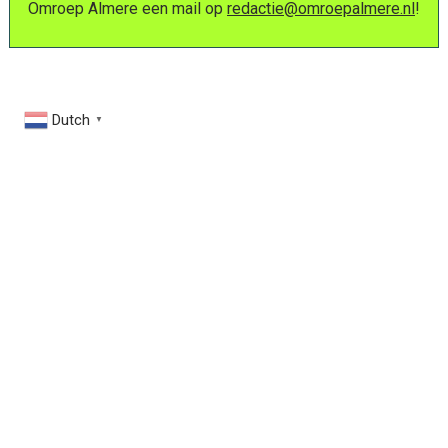
Omroep Almere een mail op
redactie@omroepalmere.nl
!
Dutch
▼