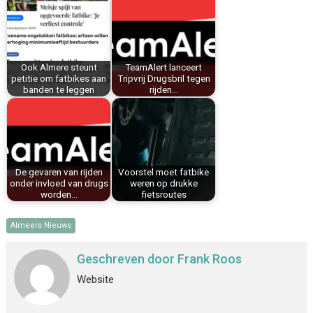
b
e
e
l
s
n
o
r
d
A
o
e
I
p
k
s
n
p
Ook Almere steunt
TeamAlert lanceert
t
petitie om fatbikes aan
Tripvrij Drugsbril tegen
banden te leggen
rijden…
De gevaren van rijden
Voorstel moet fatbike
onder invloed van drugs
weren op drukke
worden…
fietsroutes
Almeers Nieuws
Geschreven door
Frank Roos
Website