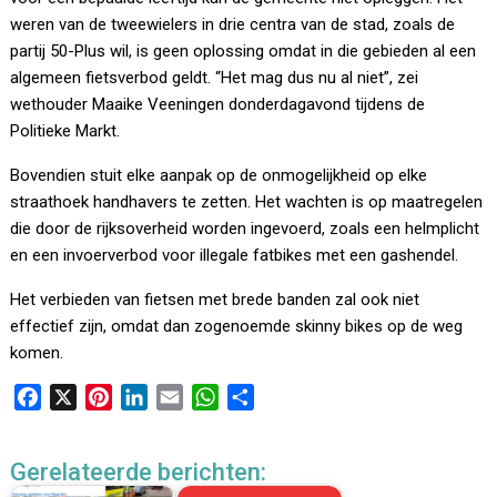
weren van de tweewielers in drie centra van de stad, zoals de
partij 50-Plus wil, is geen oplossing omdat in die gebieden al een
algemeen fietsverbod geldt. “Het mag dus nu al niet”, zei
wethouder Maaike Veeningen donderdagavond tijdens de
Politieke Markt.
Bovendien stuit elke aanpak op de onmogelijkheid op elke
straathoek handhavers te zetten. Het wachten is op maatregelen
die door de rijksoverheid worden ingevoerd, zoals een helmplicht
en een invoerverbod voor illegale fatbikes met een gashendel.
Het verbieden van fietsen met brede banden zal ook niet
effectief zijn, omdat dan zogenoemde skinny bikes op de weg
komen.
F
X
P
L
E
W
D
a
i
i
m
h
e
c
n
n
a
a
l
Gerelateerde berichten:
e
t
k
i
t
e