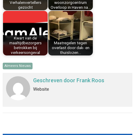
Verhalenvertellers
woonzorgcentrum
gezocht
Overloop in Haven na…
Kwart van de
maaltijdbezorgers
Maatregelen tegen
betrokken bij
overlast door dak- en
verkeersongeval
thuislozen…
Almeers Nieuws
Geschreven door
Frank Roos
Website