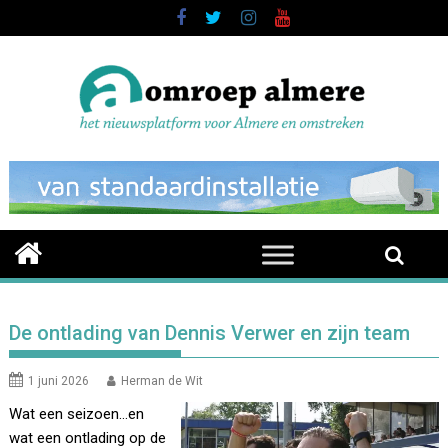
Skip
to
content
De ontlading van Dennis Verwer en zijn team
1 juni 2026
Herman de Wit
Wat een seizoen…en
wat een ontlading op de