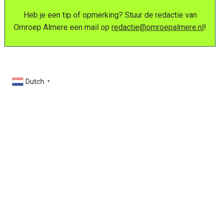
Heb je een tip of opmerking? Stuur de redactie van
Omroep Almere een mail op
redactie@omroepalmere.nl
!
Dutch
▼