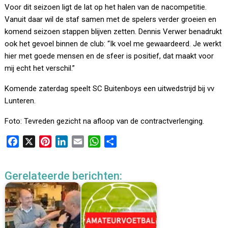
Voor dit seizoen ligt de lat op het halen van de nacompetitie.
Vanuit daar wil de staf samen met de spelers verder groeien en
komend seizoen stappen blijven zetten. Dennis Verwer benadrukt
ook het gevoel binnen de club: “Ik voel me gewaardeerd. Je werkt
hier met goede mensen en de sfeer is positief, dat maakt voor
mij echt het verschil.”
Komende zaterdag speelt SC Buitenboys een uitwedstrijd bij vv
Lunteren.
Foto: Tevreden gezicht na afloop van de contractverlenging.
F
X
P
L
E
W
D
a
i
i
m
h
e
c
n
n
a
a
l
Gerelateerde berichten:
e
t
k
i
t
e
b
e
e
l
s
n
o
r
d
A
o
e
I
p
k
s
n
p