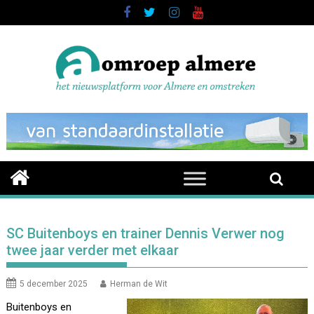
Skip
to
content
SC Buitenboys en trainer Dennis Verwer nog
twee jaar verder met elkaar
5 december 2025
Herman de Wit
Buitenboys en