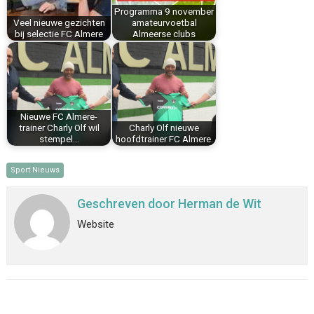
Programma 9 november
t
Veel nieuwe gezichten
amateurvoetbal
bij selectie FC Almere
Almeerse clubs
Nieuwe FC Almere-
trainer Charly Olf wil
Charly Olf nieuwe
stempel…
hoofdtrainer FC Almere.
Sport Nieuws
Geschreven door
Herman de Wit
Website