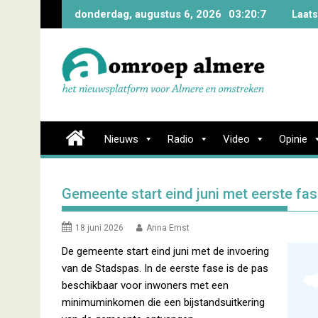
Skip
donderdag, augustus 6, 2026
03:20:8
Laats
to
content
Nieuws
Radio
Video
Opinie
Gemeente start eind juni met eerste fa
18 juni 2026
Anna Ernst
De gemeente start eind juni met de invoering
van de Stadspas. In de eerste fase is de pas
beschikbaar voor inwoners met een
minimuminkomen die een bijstandsuitkering