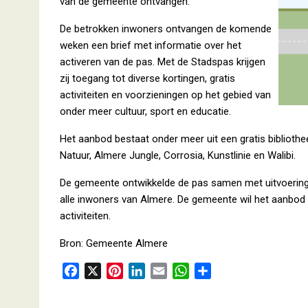
van de gemeente ontvangen.
De betrokken inwoners ontvangen de komende
weken een brief met informatie over het
activeren van de pas. Met de Stadspas krijgen
zij toegang tot diverse kortingen, gratis
activiteiten en voorzieningen op het gebied van
onder meer cultuur, sport en educatie.
Het aanbod bestaat onder meer uit een gratis bibliothe
Natuur, Almere Jungle, Corrosia, Kunstlinie en Walibi.
De gemeente ontwikkelde de pas samen met uitvoerings
alle inwoners van Almere. De gemeente wil het aanbod
activiteiten.
Bron: Gemeente Almere
F
X
P
L
E
W
D
a
i
i
m
h
e
c
n
n
a
a
l