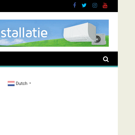
nt overval Elbastraat
Dutch
▼