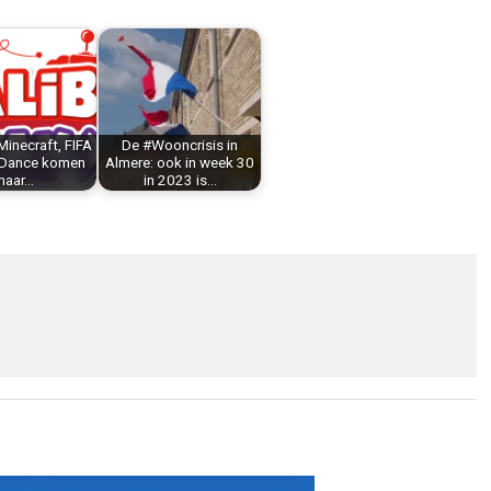
 Minecraft, FIFA
De #Wooncrisis in
 Dance komen
Almere: ook in week 30
naar…
in 2023 is…