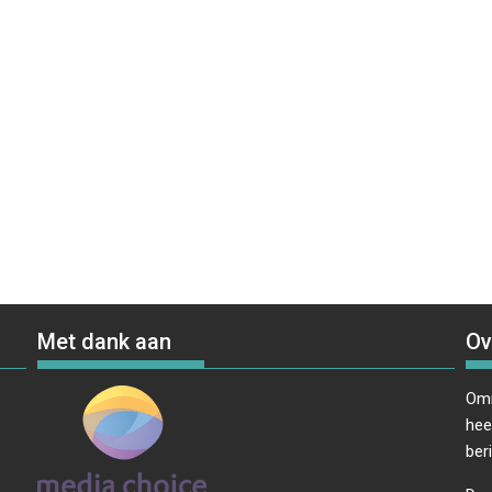
Met dank aan
Ov
Omr
hee
ber