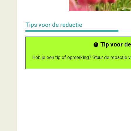
Tips voor de redactie
Tip voor de
Heb je een tip of opmerking? Stuur de redactie