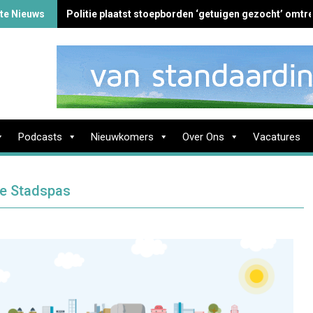
te Nieuws
Politie plaatst stoepborden ‘getuigen gezocht’ omtre
Podcasts
Nieuwkomers
Over Ons
Vacatures
se Stadspas