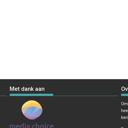
Met dank aan
Ov
Omr
hee
ber