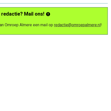
 redactie? Mail ons!
 van Omroep Almere een mail op
redactie@omroepalmere.nl
!