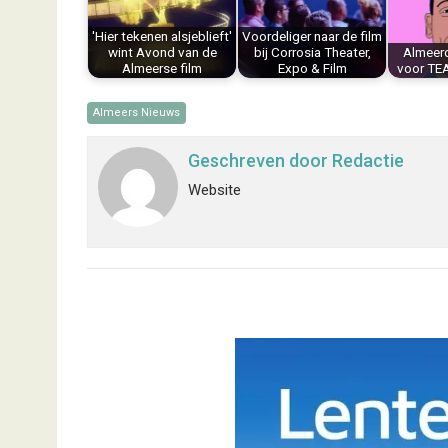
k
s
n
p
'Hier tekenen alsjeblieft'
Voordeliger naar de film
t
wint Avond van de
bij Corrosia Theater,
Almeer
Almeerse film
Expo & Film
voor TE
Almeers Nieuws
Geschreven door
Redactie
Website