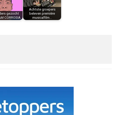
Achtste groepers
ders gezocht
beleven première
AM CORROSIA
musicalfilm…