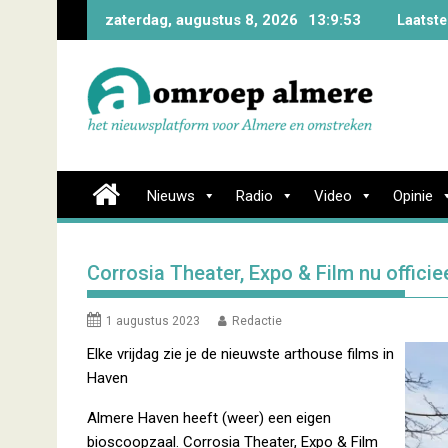
Skip
zaterdag, augustus 8, 2026
13:9:54
Laatste
to
content
Nieuws
Radio
Video
Opinie
Corrosia Theater, Expo & Film nu officie
1 augustus 2023
Redactie
Elke vrijdag zie je de nieuwste arthouse films in
Haven
Almere Haven heeft (weer) een eigen
bioscoopzaal. Corrosia Theater, Expo & Film