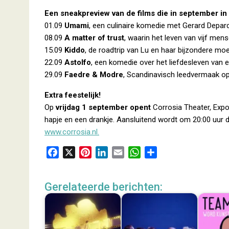
Een sneakpreview van de films die in september in 
01.09
Umami
, een culinaire komedie met Gerard Depa
08.09
A matter of trust
, waarin het leven van vijf men
15.09
Kiddo
, de roadtrip van Lu en haar bijzondere m
22.09
Astolfo
, een komedie over het liefdesleven van
29.09
Faedre & Modre
, Scandinavisch leedvermaak o
Extra feestelijk!
Op
vrijdag 1 september opent
Corrosia Theater, Expo
hapje en een drankje. Aansluitend wordt om 20:00 uur 
www.corrosia.nl.
F
X
P
L
E
W
D
a
i
i
m
h
e
c
n
n
a
a
l
Gerelateerde berichten:
e
t
k
i
t
e
b
e
e
l
s
n
o
r
d
A
o
e
I
p