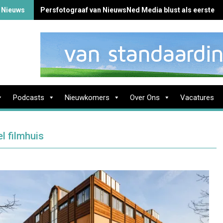
 Nieuws
Persfotograaf van NieuwsNed Media blust als eerste b
Podcasts
Nieuwkomers
Over Ons
Vacatures
el filmhuis