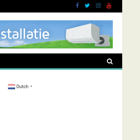
rand Zenderstraat
Dutch
▼