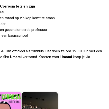
Corrosia te zien zijn
rdieu
sen totaal op z’n kop komt te staan
oeder
 een gepensioneerde professor
p een basisschool
 & Film officieel als filmhuis. Dat doen ze om
19.30
uur met een
de film
Umami
vertoond. Kaarten voor
Umami
koop je via