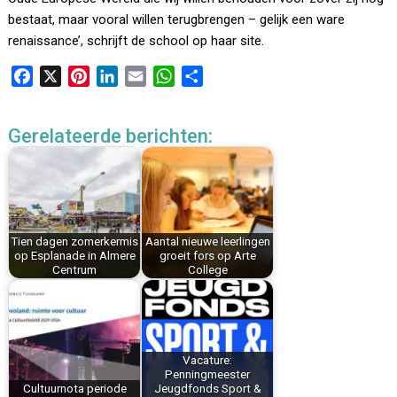
bestaat, maar vooral willen terugbrengen – gelijk een ware
renaissance’, schrijft de school op haar site.
F
X
P
L
E
W
D
a
i
i
m
h
e
c
n
n
a
a
l
Gerelateerde berichten:
e
t
k
i
t
e
b
e
e
l
s
n
o
r
d
A
o
e
I
p
k
s
n
p
Tien dagen zomerkermis
Aantal nieuwe leerlingen
t
op Esplanade in Almere
groeit fors op Arte
Centrum
College
Vacature:
Penningmeester
Cultuurnota periode
Jeugdfonds Sport &