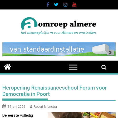
Skip
to
content
Heropening Renaissanceschool Forum voor
Democratie in Poort
24 juni 2026
Robert Mienstra
De eerste volledig