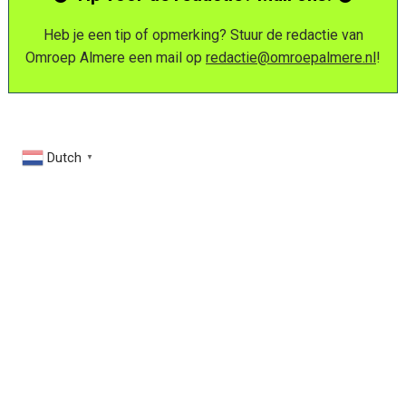
Heb je een tip of opmerking? Stuur de redactie van
Omroep Almere een mail op
redactie@omroepalmere.nl
!
Dutch
▼