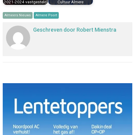
2021-2024 vastgesteld
Cultuur Almere
Almeers Nieuws
Almere Poort
Geschreven door
Robert Mienstra