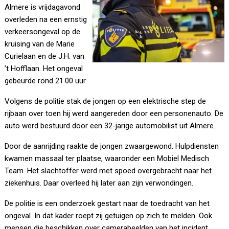
Almere is vrijdagavond
overleden na een ernstig
verkeersongeval op de
kruising van de Marie
Curielaan en de J.H. van
’t Hofflaan. Het ongeval
gebeurde rond 21.00 uur.
Volgens de politie stak de jongen op een elektrische step de
rijbaan over toen hij werd aangereden door een personenauto. De
auto werd bestuurd door een 32-jarige automobilist uit Almere.
Door de aanrijding raakte de jongen zwaargewond. Hulpdiensten
kwamen massaal ter plaatse, waaronder een Mobiel Medisch
Team. Het slachtoffer werd met spoed overgebracht naar het
ziekenhuis. Daar overleed hij later aan zijn verwondingen.
De politie is een onderzoek gestart naar de toedracht van het
ongeval. In dat kader roept zij getuigen op zich te melden. Ook
mensen die beschikken over camerabeelden van het incident,