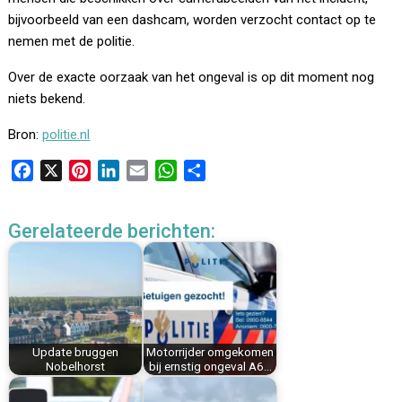
bijvoorbeeld van een dashcam, worden verzocht contact op te
nemen met de politie.
Over de exacte oorzaak van het ongeval is op dit moment nog
niets bekend.
Bron:
politie.nl
F
X
P
L
E
W
D
a
i
i
m
h
e
c
n
n
a
a
l
Gerelateerde berichten:
e
t
k
i
t
e
b
e
e
l
s
n
o
r
d
A
o
e
I
p
k
s
n
p
t
Update bruggen
Motorrijder omgekomen
Nobelhorst
bij ernstig ongeval A6…