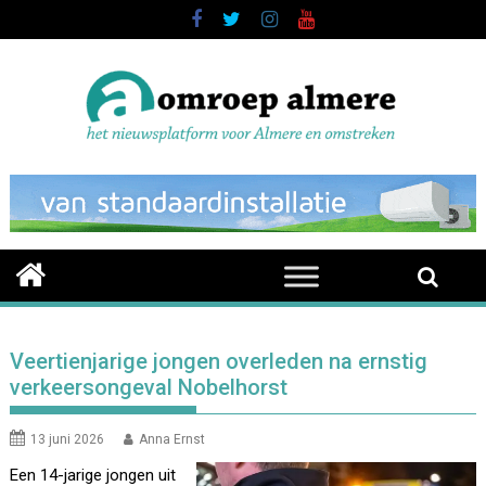
Skip
to
content
Veertienjarige jongen overleden na ernstig
verkeersongeval Nobelhorst
13 juni 2026
Anna Ernst
Een 14-jarige jongen uit