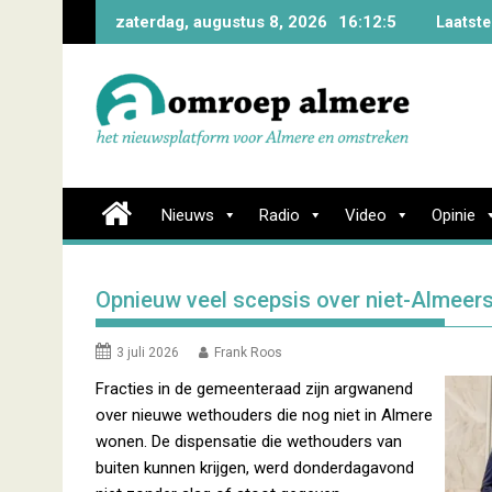
Skip
zaterdag, augustus 8, 2026
16:12:5
Laatste
to
content
Nieuws
Radio
Video
Opinie
Opnieuw veel scepsis over niet-Almeer
3 juli 2026
Frank Roos
Fracties in de gemeenteraad zijn argwanend
over nieuwe wethouders die nog niet in Almere
wonen. De dispensatie die wethouders van
buiten kunnen krijgen, werd donderdagavond