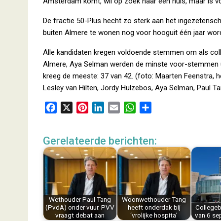
Amsterdam komt, wil op zoek naar een huis, maar is vo
De fractie 50-Plus hecht zo sterk aan het ingezetensch
buiten Almere te wonen nog voor hooguit één jaar wor
Alle kandidaten kregen voldoende stemmen om als colleg
Almere, Aya Selman werden de minste voor-stemmen ui
kreeg de meeste: 37 van 42. (foto: Maarten Feenstra, h
Lesley van Hilten, Jordy Hulzebos, Aya Selman, Paul Ta
F
X
P
L
E
W
D
a
i
i
m
h
e
c
n
n
a
a
l
Gerelateerde berichten:
e
t
k
i
t
e
b
e
e
l
s
n
o
r
d
A
o
e
I
p
k
s
n
p
Wethouder Paul Tang
Woonwethouder Tang
t
(PvdA) onder vuur. PVV
heeft onderdak bij
Collegeb
vraagt debat aan
‘vrolijke hospita’
van 6 s