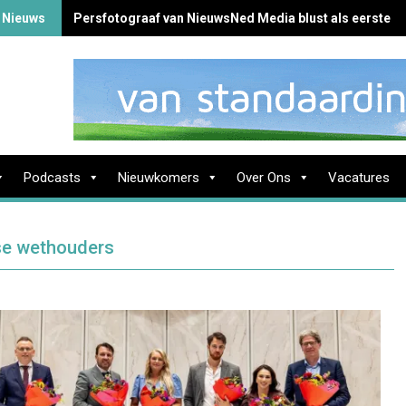
 Nieuws
Persfotograaf van NieuwsNed Media blust als eerste b
Podcasts
Nieuwkomers
Over Ons
Vacatures
se wethouders