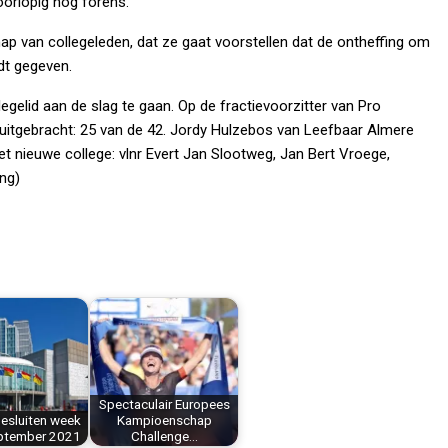
orlopig nog forens.
ap van collegeleden, dat ze gaat voorstellen dat de ontheffing om
dt gegeven.
elid aan de slag te gaan. Op de fractievoorzitter van Pro
tgebracht: 25 van de 42. Jordy Hulzebos van Leefbaar Almere
et nieuwe college: vlnr Evert Jan Slootweg, Jan Bert Vroege,
ng)
Spectaculair Europees
esluiten week
Kampioenschap
eptember 2021
Challenge…