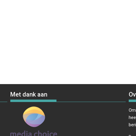
Met dank aan
Ov
Omr
hee
ber