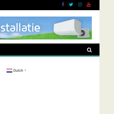
rand Zenderstraat
Dutch
▼