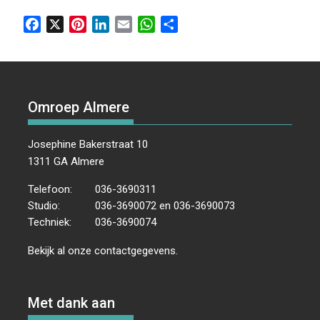
F
X
P
L
E
W
D
a
i
i
m
h
e
c
n
n
a
a
l
e
t
k
i
t
e
b
e
e
l
s
n
Omroep Almere
o
r
d
A
o
e
I
p
k
s
n
p
Josephine Bakerstraat 10
t
1311 GA Almere
Telefoon:
036-3690311
Studio:
036-3690072 en 036-3690073
Techniek:
036-3690074
Bekijk al onze
contactgegevens
.
Met dank aan