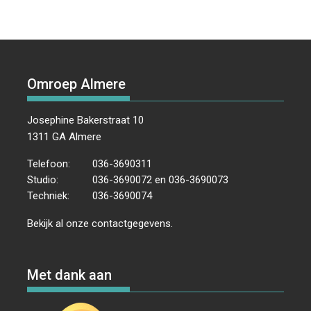
e
t
k
i
t
e
b
e
e
l
s
n
o
r
d
A
o
e
I
p
k
s
n
p
Omroep Almere
t
Josephine Bakerstraat 10
1311 GA Almere
Telefoon:
036-3690311
Studio:
036-3690072 en 036-3690073
Techniek:
036-3690074
Bekijk al onze
contactgegevens
.
Met dank aan