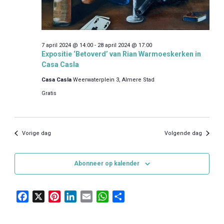
i
e
7 april 2024 @ 14:00
-
28 april 2024 @ 17:00
Expositie ‘Betoverd’ van Rian Warmoeskerken in
Casa Casla
Casa Casla
Weerwaterplein 3, Almere Stad
Gratis
Vorige dag
Volgende dag
Abonneer op kalender
F
X
P
L
E
W
D
a
i
i
m
h
e
c
n
n
a
a
l