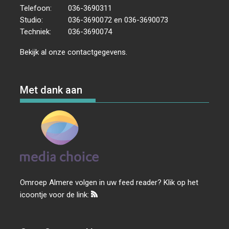
g
Telefoon:
036-3690311
a
Studio:
036-3690072 en 036-3690073
t
Techniek:
036-3690074
i
Bekijk al onze
contactgegevens
.
e
Met dank aan
Omroep Almere volgen in uw feed reader? Klik op het
icoontje voor de link: