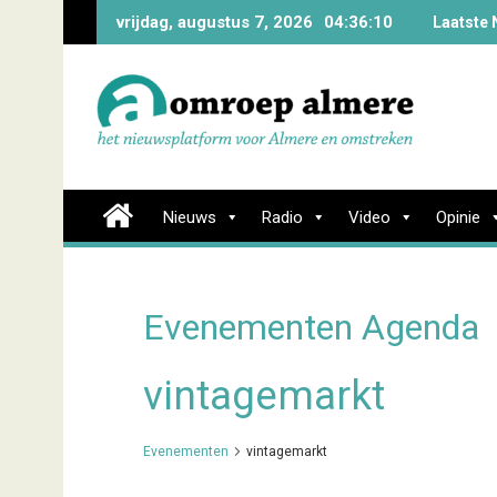
Skip
vrijdag, augustus 7, 2026
04:36:10
Laatste 
to
content
Nieuws
Radio
Video
Opinie
Evenementen Agenda
vintagemarkt
Evenementen
vintagemarkt