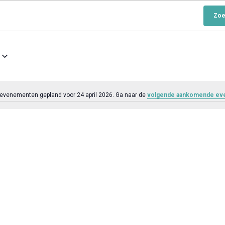
Zoe
evenementen gepland voor 24 april 2026. Ga naar de
volgende aankomende e
B
e
r
i
c
h
t