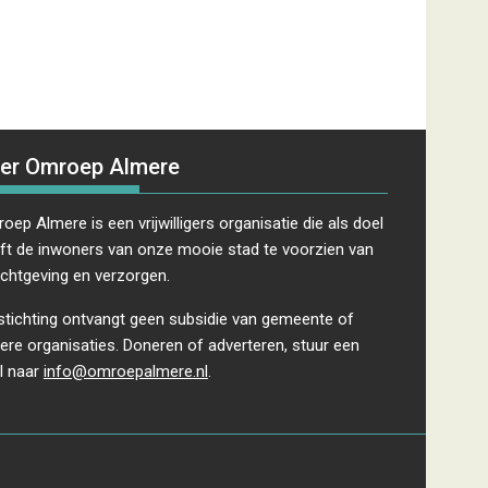
v
i
g
a
t
i
e
er Omroep Almere
oep Almere is een vrijwilligers organisatie die als doel
ft de inwoners van onze mooie stad te voorzien van
ichtgeving en verzorgen.
stichting ontvangt geen subsidie van gemeente of
ere organisaties. Doneren of adverteren, stuur een
l naar
info@omroepalmere.nl
.