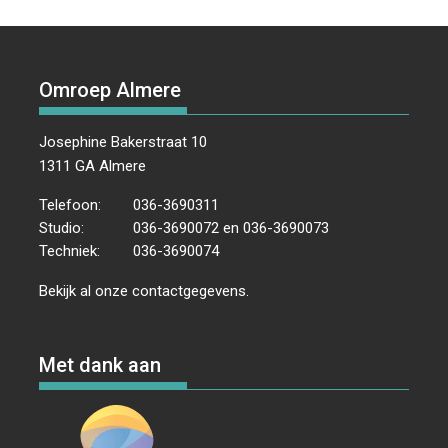
d
o
r
d
A
v
k
a
o
e
I
p
e
e
t
k
s
n
p
n
n
u
t
n
Omroep Almere
e
m
a
n
v
.
w
Josephine Bakerstraat 10
i
e
1311 GA Almere
g
e
a
Telefoon:
036-3690311
r
t
Studio:
036-3690072 en 036-3690073
i
g
Techniek:
036-3690074
e
e
v
Bekijk al onze
contactgegevens
.
e
n
n
Met dank aan
a
v
i