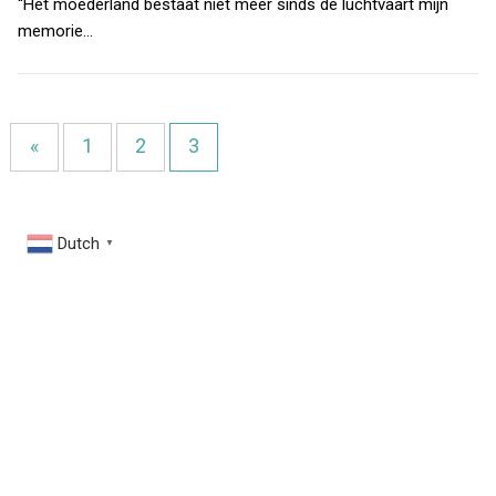
“Het moederland bestaat niet meer sinds de luchtvaart mijn
memorie…
«
1
2
3
Dutch
▼