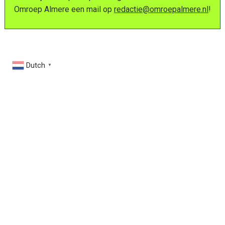
Omroep Almere een mail op
redactie@omroepalmere.nl
!
Dutch
▼