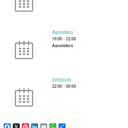
Aanstellers
19:00
-
22:00
Aanstellers
Symfocity
22:00
-
00:00
F
X
P
L
E
W
D