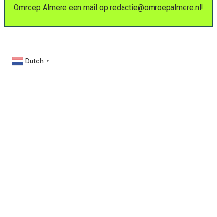
Omroep Almere een mail op
redactie@omroepalmere.nl
!
Dutch
▼