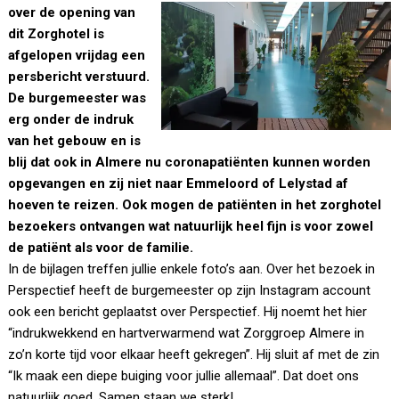
over de opening van
dit Zorghotel is
afgelopen vrijdag een
persbericht verstuurd.
De burgemeester was
erg onder de indruk
van het gebouw en is
blij dat ook in Almere nu coronapatiënten kunnen worden
opgevangen en zij niet naar Emmeloord of Lelystad af
hoeven te reizen. Ook mogen de patiënten in het zorghotel
bezoekers ontvangen wat natuurlijk heel fijn is voor zowel
de patiënt als voor de familie.
In de bijlagen treffen jullie enkele foto’s aan. Over het bezoek in
Perspectief heeft de burgemeester op zijn Instagram account
ook een bericht geplaatst over Perspectief. Hij noemt het hier
“indrukwekkend en hartverwarmend wat Zorggroep Almere in
zo’n korte tijd voor elkaar heeft gekregen”. Hij sluit af met de zin
“Ik maak een diepe buiging voor jullie allemaal”. Dat doet ons
natuurlijk goed. Samen staan we sterk!