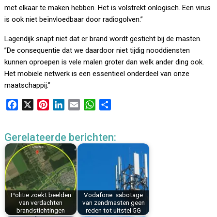
met elkaar te maken hebben. Het is volstrekt onlogisch. Een virus
is ook niet beïnvloedbaar door radiogolven.”
Lagendijk snapt niet dat er brand wordt gesticht bij de masten.
”De consequentie dat we daardoor niet tijdig nooddiensten
kunnen oproepen is vele malen groter dan welk ander ding ook.
Het mobiele netwerk is een essentieel onderdeel van onze
maatschappij.”
F
X
P
L
E
W
D
a
i
i
m
h
e
c
n
n
a
a
l
Gerelateerde berichten:
e
t
k
i
t
e
b
e
e
l
s
n
o
r
d
A
o
e
I
p
k
s
n
p
Politie zoekt beelden
Vodafone: sabotage
t
van verdachten
van zendmasten geen
brandstichtingen
reden tot uitstel 5G