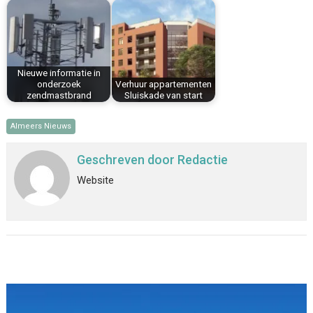
Nieuwe informatie in
onderzoek
Verhuur appartementen
zendmastbrand
Sluiskade van start
Almeers Nieuws
Geschreven door
Redactie
Website