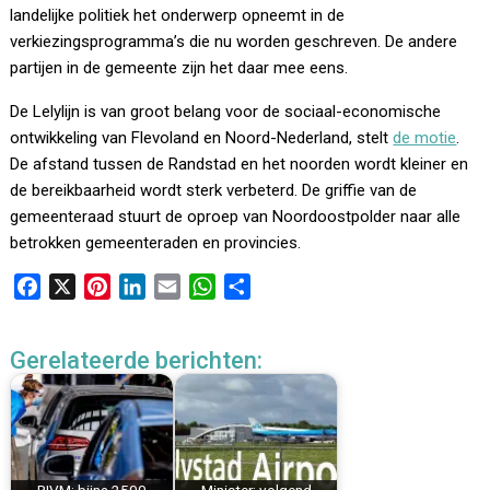
landelijke politiek het onderwerp opneemt in de
verkiezingsprogramma’s die nu worden geschreven. De andere
partijen in de gemeente zijn het daar mee eens.
De Lelylijn is van groot belang voor de sociaal-economische
ontwikkeling van Flevoland en Noord-Nederland, stelt
de motie
.
De afstand tussen de Randstad en het noorden wordt kleiner en
de bereikbaarheid wordt sterk verbeterd. De griffie van de
gemeenteraad stuurt de oproep van Noordoostpolder naar alle
betrokken gemeenteraden en provincies.
F
X
P
L
E
W
D
a
i
i
m
h
e
c
n
n
a
a
l
Gerelateerde berichten:
e
t
k
i
t
e
b
e
e
l
s
n
o
r
d
A
o
e
I
p
k
s
n
p