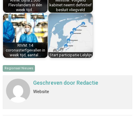
RIVM: bijna 2500
Minister: volgend
t
Flevolanders in één
kabinet neemt definitief
week tijd…
besluit vliegveld
RIVM: 14
coronasterfgevallen in
week tijd, aantal…
Start participatie Lelylijn
Regionaal Nieuws
Geschreven door
Redactie
Website